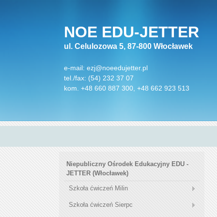
NOE EDU-JETTER
ul. Celulozowa 5, 87-800 Włocławek
e-mail:
ezj@noeedujetter.pl
tel./fax: (54) 232 37 07
kom. +48 660 887 300, +48 662 923 513
Niepubliczny Ośrodek Edukacyjny EDU -
JETTER (Włocławek)
Szkoła ćwiczeń Milin
Szkoła ćwiczeń Sierpc