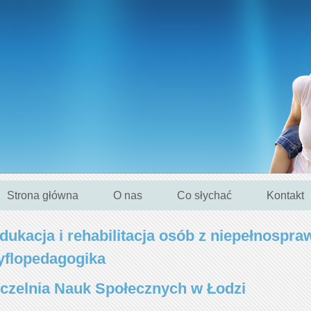
Strona główna
O nas
Co słychać
Kontakt
dukacja i rehabilitacja osób z niepełnospr
yflopedagogika
czelnia Nauk Społecznych w Łodzi