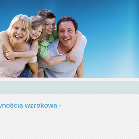
awnością wzrokową -