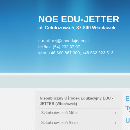
NOE EDU-JETTER
ul. Celulozowa 5, 87-800 Włocławek
e-mail:
ezj@noeedujetter.pl
tel./fax: (54) 232 37 07
kom. +48 660 887 300, +48 662 923 513
E
Niepubliczny Ośrodek Edukacyjny EDU -
JETTER (Włocławek)
T
Szkoła ćwiczeń Milin
U
Szkoła ćwiczeń Sierpc