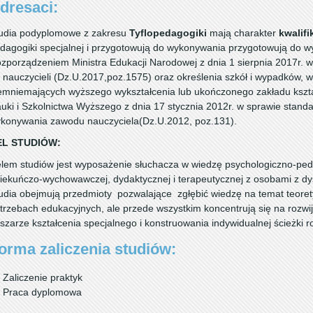
dresaci:
udia podyplomowe z zakresu
Tyflopedagogiki
mają charakter
kwalifi
dagogiki specjalnej i przygotowują do wykonywania przygotowują do 
zporządzeniem Ministra Edukacji Narodowej z dnia 1 sierpnia 2017r. 
 nauczycieli (Dz.U.2017,poz.1575) oraz określenia szkół i wypadków, w
emniemających wyższego wykształcenia lub ukończonego zakładu kształ
uki i Szkolnictwa Wyższego z dnia 17 stycznia 2012r. w sprawie stand
konywania zawodu nauczyciela(Dz.U.2012, poz.131).
EL STUDIÓW:
lem studiów jest wyposażenie słuchacza w wiedzę psychologiczno-ped
iekuńczo-wychowawczej, dydaktycznej i terapeutycznej z osobami z dy
udia obejmują przedmioty pozwalające zgłębić wiedzę na temat teoret
trzebach edukacyjnych, ale przede wszystkim koncentrują się na rozwij
szarze kształcenia specjalnego i konstruowania indywidualnej ścieżki 
orma zaliczenia studiów:
Zaliczenie praktyk
Praca dyplomowa