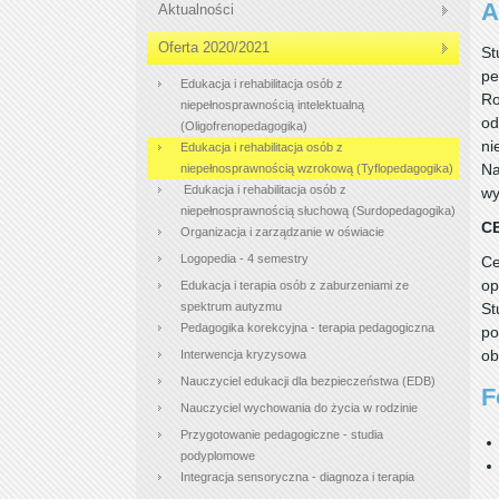
A
Aktualności
Oferta 2020/2021
St
pe
Edukacja i rehabilitacja osób z
Ro
niepełnosprawnością intelektualną
od
(Oligofrenopedagogika)
ni
Edukacja i rehabilitacja osób z
Na
niepełnosprawnością wzrokową (Tyflopedagogika)
Edukacja i rehabilitacja osób z
wy
niepełnosprawnością słuchową (Surdopedagogika)
C
Organizacja i zarządzanie w oświacie
Logopedia - 4 semestry
Ce
op
Edukacja i terapia osób z zaburzeniami ze
spektrum autyzmu
St
Pedagogika korekcyjna - terapia pedagogiczna
po
ob
Interwencja kryzysowa
Nauczyciel edukacji dla bezpieczeństwa (EDB)
F
Nauczyciel wychowania do życia w rodzinie
Przygotowanie pedagogiczne - studia
podyplomowe
Integracja sensoryczna - diagnoza i terapia